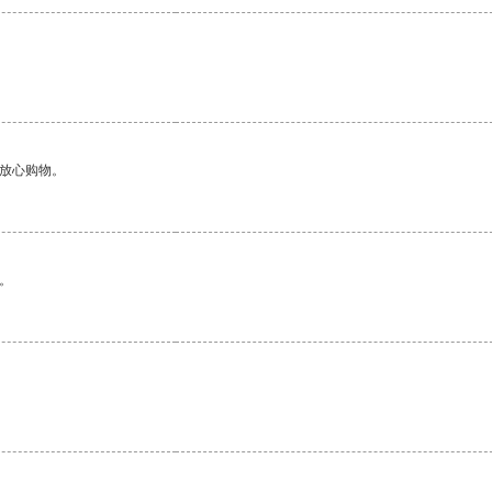
。
够放心购物。
。