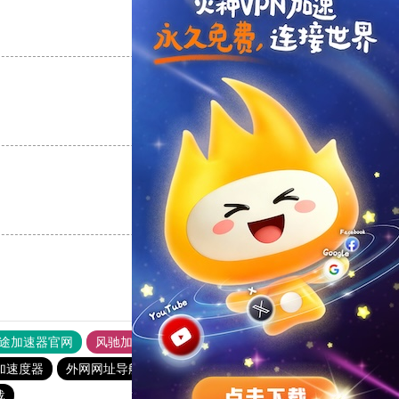
支持
[0]
反对
[0]
支持
[0]
反对
[0]
支持
[0]
反对
[0]
途加速器官网
风驰加速器
旋风加速器
加速度器
外网网址导航
软件中心
雷霆加速
狂飙加速器
载