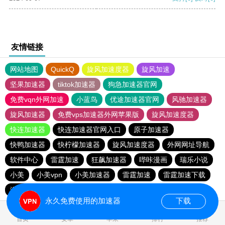
友情链接
网站地图
QuickQ
旋风加速度器
旋风加速
坚果加速器
tiktok加速器
狗急加速器官网
免费vqn外网加速
小蓝鸟
优途加速器官网
风驰加速器
旋风加速器
免费vps加速器外网苹果版
旋风加速度器
快连加速器
快连加速器官网入口
原子加速器
快鸭加速器
快柠檬加速器
旋风加速度器
外网网址导航
软件中心
雷霆加速
狂飙加速器
哔咔漫画
瑞乐小说
小美
小美vpn
小美加速器
雷霆加速
雷霆加速下载
海鸥加速度
雷霆加速版ins
海鸥加速器下载
永久免费使用的加速器
下载
0.021609s
首页
安卓
苹果
排行
推荐