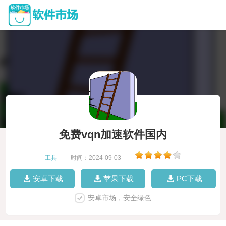
免费vqn加速软件国内
工具
|
时间：2024-09-03
|
安卓下载
苹果下载
PC下载
安卓市场，安全绿色