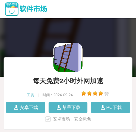
每天免费2小时外网加速
工具
|
时间：2024-09-24
|
安卓下载
苹果下载
PC下载
安卓市场，安全绿色