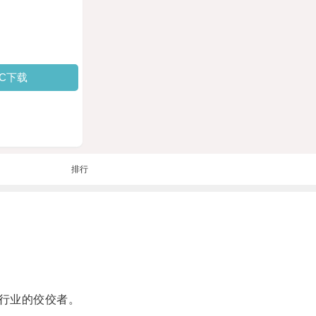
PC下载
排行
行业的佼佼者。