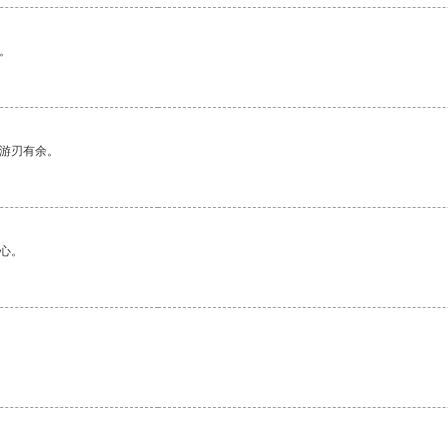
。
中游刃有余。
心。