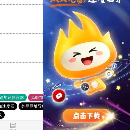
支持
[0]
反对
[0]
支持
[0]
反对
[0]
途加速器官网
风驰加速器
旋风加速器
加速度器
外网网址导航
软件中心
雷霆加速
狂飙加速器
载