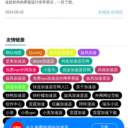
这款软件的界面设计非常简洁，一目了然。
2024-09-18
支持
[0]
反对
[0]
友情链接
网站地图
QuickQ
旋风加速度器
旋风加速
坚果加速器
tiktok加速器
狗急加速器官网
免费vqn外网加速
小蓝鸟
优途加速器官网
风驰加速器
旋风加速器
免费vps加速器外网苹果版
旋风加速度器
快连加速器
快连加速器官网入口
原子加速器
快鸭加速器
快柠檬加速器
旋风加速度器
外网网址导航
软件中心
雷霆加速
狂飙加速器
哔咔漫画
瑞乐小说
小美
小美vpn
小美加速器
雷霆加速
雷霆加速下载
海鸥加速度
雷霆加速版ins
海鸥加速器下载
永久免费使用的加速器
下载