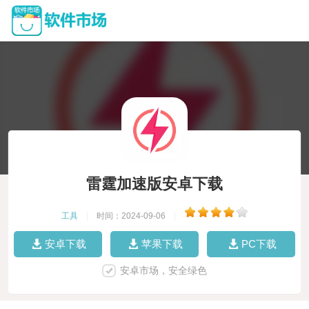
雷霆加速版安卓下载
工具
|
时间：2024-09-06
|
安卓下载
苹果下载
PC下载
安卓市场，安全绿色